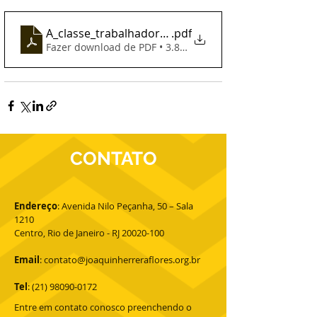
A_classe_trabalhadora-2016
.pdf
Fazer download de PDF • 3.88MB
CONTATO
Endereço
: Avenida Nilo Peçanha, 50 – Sala
1210
Centro, Rio de Janeiro - RJ 20020-100
Email
:
contato@joaquinherreraflores.org.br
Tel
:
(21) 98090-0172
Entre em contato conosco preenchendo o