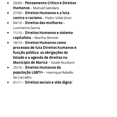
20/09 – 
Pensamento Crítico e Direitos 
Humanos
 – Manuel Gándara
27/09 – 
Direitos Humanos e a luta 
contra o racismo
 – Pedro Vidal Griot
04/10 – 
Direitos das mulheres
 – 
Lusmarina Garcia
11/10 – 
Direitos Humanos
e sistema 
capitalista 
– Martha Skinner
18/10 – 
Direitos Humanos
como 
processos de luta Direitos humanos e 
função pública: as obrigações do 
Estado e a agenda de direitos no 
Município de Maricá
 – Gisele Ricobom
25/10 – 
Direitos Humanos da 
população LGBTI+
 – Henrique Rabello 
de Carvalho
01/11 – 
Direitos sociais e vida digna: 
Educação, saúde, alimentação, 
moradia, trabalho
 – María Helena 
Rodríguez
08/11 – 
Direitos Humanos
das 
populações indígenas
 – Juliana 
Neuenschwander
22/11 – 
Direito à cidade
 – Rosângela 