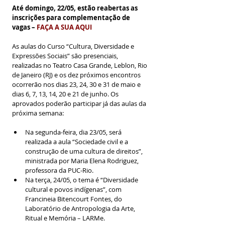
Até domingo, 22/05, estão reabertas as 
inscrições para complementação de 
vagas –
FAÇA A SUA AQUI
As aulas do Curso “Cultura, Diversidade e 
Expressões Sociais” são presenciais, 
realizadas no Teatro Casa Grande, Leblon, Rio 
de Janeiro (RJ) e os dez próximos encontros 
ocorrerão nos dias 23, 24, 30 e 31 de maio e 
dias 6, 7, 13, 14, 20 e 21 de junho. Os 
aprovados poderão participar já das aulas da 
próxima semana:
Na segunda-feira, dia 23/05, será 
realizada a aula “Sociedade civil e a 
construção de uma cultura de direitos”, 
ministrada por Maria Elena Rodriguez, 
professora da PUC-Rio.
Na terça, 24/05, o tema é “Diversidade 
cultural e povos indígenas”, com 
Francineia Bitencourt Fontes, do 
Laboratório de Antropologia da Arte, 
Ritual e Memória – LARMe.