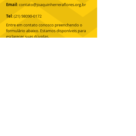
Email
:
contato@joaquinherreraflores.org.br
Tel
:
(21) 98090-0172
Entre em contato conosco preenchendo o
formulário abaixo. Estamos disponíveis para
esclarecer suas dúvidas.
Enviar