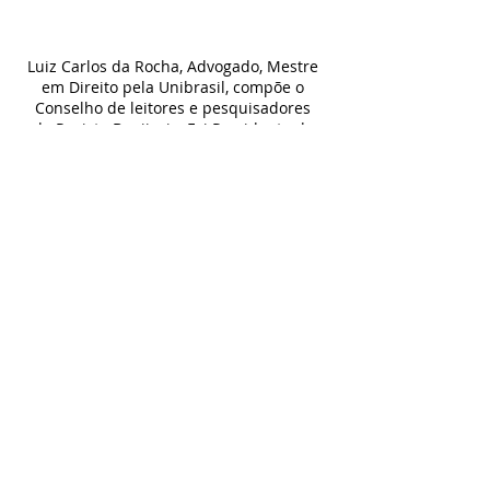
Luiz Carlos da Rocha, Advogado, Mestre 
em Direito pela Unibrasil, compõe o 
Conselho de leitores e pesquisadores 
da Revista Bonijuris. Foi Presidente da 
Comissão de Direito do Consumidor da 
OAB/PR. Foi Colunista do Jornal Folha 
de Londrina, tratando de temas 
relacionados ao Direito do Consumidor