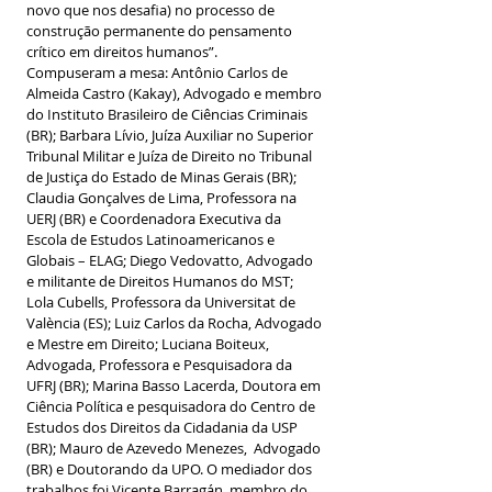
novo que nos desafia) no processo de 
construção permanente do pensamento 
crítico em direitos humanos”.
Compuseram a mesa: Antônio Carlos de 
Almeida Castro (Kakay), Advogado e membro 
do Instituto Brasileiro de Ciências Criminais 
(BR); Barbara Lívio, Juíza Auxiliar no Superior 
Tribunal Militar e Juíza de Direito no Tribunal 
de Justiça do Estado de Minas Gerais (BR); 
Claudia Gonçalves de Lima, Professora na 
UERJ (BR) e Coordenadora Executiva da 
Escola de Estudos Latinoamericanos e 
Globais – ELAG; Diego Vedovatto, Advogado 
e militante de Direitos Humanos do MST; 
Lola Cubells, Professora da Universitat de 
València (ES); Luiz Carlos da Rocha, Advogado 
e Mestre em Direito; Luciana Boiteux, 
Advogada, Professora e Pesquisadora da 
UFRJ (BR); Marina Basso Lacerda, Doutora em 
Ciência Política e pesquisadora do Centro de 
Estudos dos Direitos da Cidadania da USP 
(BR); Mauro de Azevedo Menezes,  Advogado 
(BR) e Doutorando da UPO. O mediador dos 
trabalhos foi Vicente Barragán, membro do 