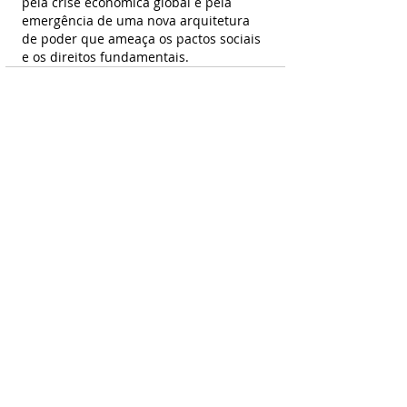
pela crise econômica global e pela 
emergência de uma nova arquitetura 
de poder que ameaça os pactos sociais 
e os direitos fundamentais.
CONTATO
Endereço
: Avenida Nilo Peçanha, 50 – Sala
1210
Centro, Rio de Janeiro - RJ 20020-100
Email
:
contato@joaquinherreraflores.org.br
Tel
:
(21) 98090-0172
Entre em contato conosco preenchendo o
formulário abaixo. Estamos disponíveis para
esclarecer suas dúvidas.